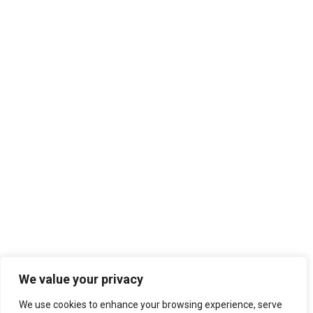
ຮັບພະນັກງານ
October 25, 2023
ກອງປະຊູມ” ຕະຫຼາດທຶນລາວມຸ້ງໜ້າສູ່ການພັດທະນາ”
October 17, 2023
ກອງປະຊຸມສະຫລຸບໄຕມາດທີ່3 ແລະ ວາງແຜນການ
ປະຈຳໄຕມາດ4 ຂອງຊົມລົມບໍລິສັດປະເມີນມູນຄ່າ
ຊັບສິນ ຄັ້ງວັນທີ່13ຕຸລາ 2013.
October 17, 2023
©copyright 2023 Laos Valuation Club. Supported By
We value your privacy
LaoValue
We use cookies to enhance your browsing experience, serve