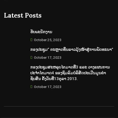
Latest Posts
ຮັບພະນັກງານ
October 25, 2023
ກອງປະຊູມ” ຕະຫຼາດທຶນລາວມຸ້ງໜ້າສູ່ການພັດທະນາ”
October 17, 2023
ກອງປະຊຸມສະຫລຸບໄຕມາດທີ່3 ແລະ ວາງແຜນການ
ປະຈຳໄຕມາດ4 ຂອງຊົມລົມບໍລິສັດປະເມີນມູນຄ່າ
ຊັບສິນ ຄັ້ງວັນທີ່13ຕຸລາ 2013.
October 17, 2023