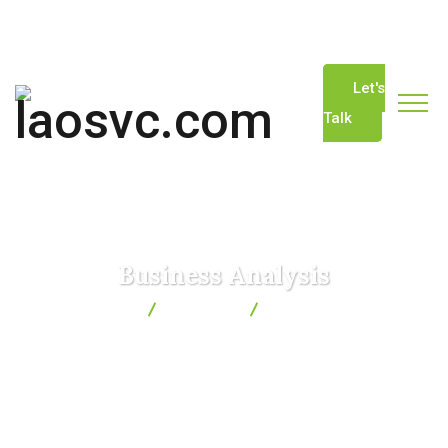
info@laosvc.com
(+856) 20-22229744
Let's
Talk
Business Analysis
laosvc.com
Services
Business Analysis